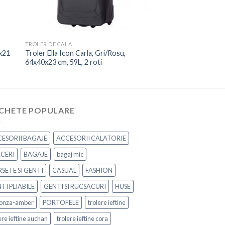
TROLER DE CALA
7x21
Troler Ella Icon Carla, Gri/Rosu,
64x40x23 cm, 59L, 2 roti
ICHETE POPULARE
ESORII BAGAJE
ACCESORII CALATORIE
CERI
BAGAJE
bagaj mic
SETE SI GENTI
CASUAL
FASHION
TI PLIABILE
GENTI SI RUCSACURI
HUSE
onza-amber
PORTOFELE
trolere ieftine
ere ieftine auchan
trolere ieftine cora