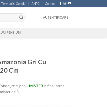
Termeni si Conditii
ANPC
Contact
AUTENTIFICARE
LURI PENSIUNI
Amazonia Gri Cu
x20 Cm
 Folosește cuponul
MISTER
la finalizarea
. misterios! ⤵