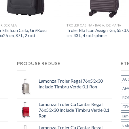
R DE CALA
TROLER CABINA - BAGAJ DE MANA
r Ella Icon Carla, Gri/Rosu,
Troler Ella Icon Assign, Gri, 55x3
x26 cm, 87 L, 2 roti
cm, 43 L, 4 roti spinner
PRODUSE REDUSE
ET
ACC
Lamonza Troler Regal 76x53x30
Include Timbru Verde 0.1 Ron
AFA
Prețul
Prețul
BOR
inițial
curent
Lamonza Troler Cu Cantar Regal
a
este:
GEN
76x53x30 Include Timbru Verde 0.1
fost:
644,00 lei.
Ron
lam
779,24 lei.
Prețul
Prețul
trol
Lamonza Troler Cu Cantar Regal
inițial
curent