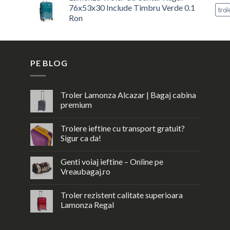
76x53x30 Include Timbru Verde 0.1
a
este:
tro
Ron
fost:
644,00 lei.
Prețul
Prețul
779,24 lei.
inițial
curent
a
este:
PE BLOG
fost:
644,00 lei.
779,24 lei.
Troler Lamonza Alcazar | Bagaj cabina
premium
Trolere ieftine cu transport gratuit?
Sigur ca da!
Genti voiaj ieftine – Online pe
Vreaubagaj.ro
Troler rezistent calitate superioara
Lamonza Regal