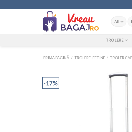
Skip
to
content
Ca
du
TROLERE
PRIMA PAGINĂ
/
TROLERE IEFTINE
/
TROLER CAB
-17%