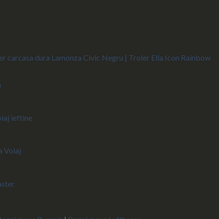
er carcasa dura Lamonza Civic Negru |
Troler Ella Icon Rainbow
a
iaj ieftine
 Voiaj
aster