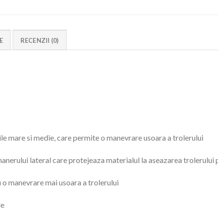
E
RECENZII (0)
le mare si medie, care permite o manevrare usoara a trolerului
nerului lateral care protejeaza materialul la aseazarea trolerului p
u o manevrare mai usoara a trolerului
le