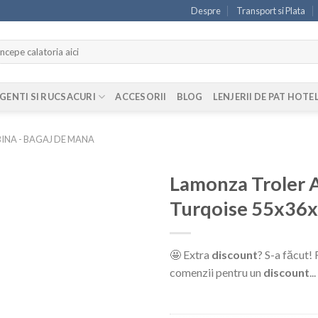
Despre
Transport si Plata
ută
pă:
GENTI SI RUCSACURI
ACCESORII
BLOG
LENJERII DE PAT HOTE
INA - BAGAJ DE MANA
Lamonza Troler 
Turqoise 55x36
🤩 Extra
discount
? S-a făcut!
comenzii pentru un
discount
..