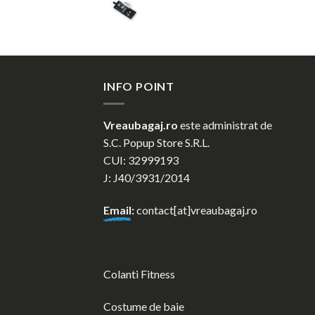
fost:
28,00 lei.
Prețul
Prețul
33,88 lei.
inițial
curent
a
este:
fost:
30,00 lei.
36,30 lei.
INFO POINT
Vreaubagaj.ro
este administrat de
S.C. Popup Store S.R.L.
CUI: 32999193
J: J40/3931/2014
Email
:
contact[at]vreaubagaj.ro
Colanti Fitness
Costume de baie