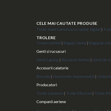
CELE MAI CAUTATE PRODUSE
Troler mare Lamonza cu cantar digital
|
Trol
TROLERE
Trolere ieftine
|
Bagaj Cabina
|
Bagaj de cal
Genti si rucsacuri
Genti Laptop
|
Rucsacuri ieftine
|
Genti de vo
Accesorii calatorie
Borsete
|
Husa troler impermeabil
|
Umbrela
Producatori
Troler Lamonza
|
Troler Ella Icon
|
Troler M
Companii aeriene