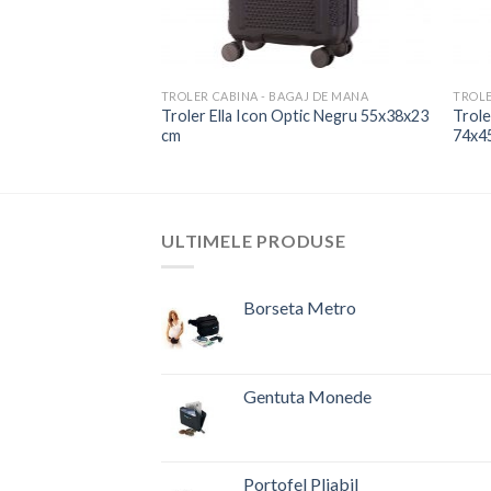
TROLER CABINA - BAGAJ DE MANA
TROLE
af Argintiu
Troler Ella Icon Optic Negru 55x38x23
Trole
cm
74x45
ULTIMELE PRODUSE
Borseta Metro
Prețul
Prețul
inițial
curent
a
este:
Gentuta Monede
fost:
61,00 lei.
Prețul
Prețul
73,81 lei.
inițial
curent
a
este:
Portofel Pliabil