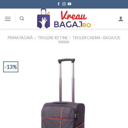
Skip
to
content
PRIMA PAGINĂ
/
TROLERE IEFTINE
/
TROLER CABINA - BAGAJ DE
MANA
-13%