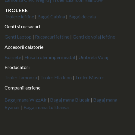
TROLERE
Trolere ieftine
|
Bagaj Cabina
|
Bagaj de cala
Genti si rucsacuri
Genti Laptop
|
Rucsacuri ieftine
|
Genti de voiaj ieftine
Accesorii calatorie
Borsete
|
Husa troler impermeabil
|
Umbrela Voiaj
Producatori
Troler Lamonza
|
Troler Ella Icon
|
Troler Master
Companii aeriene
Bagaj mana WizzAir
|
Bagaj mana Blueair
|
Bagaj mana
Ryanair
|
Bagaj mana Lufthansa