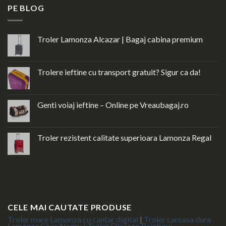
PE BLOG
Troler Lamonza Alcazar | Bagaj cabina premium
Trolere ieftine cu transport gratuit? Sigur ca da!
Genti voiaj ieftine – Online pe Vreaubagaj.ro
Troler rezistent calitate superioara Lamonza Regal
CELE MAI CAUTATE PRODUSE
Troler mare Lamonza cu cantar digital
|
Troler carcasa dura
Lamonza Civic Negru |
Troler Ella Icon Rainbow