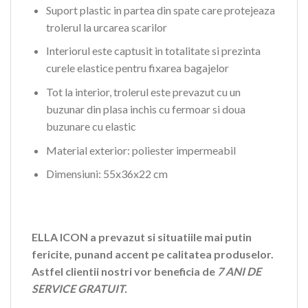
Suport plastic in partea din spate care protejeaza
trolerul la urcarea scarilor
Interiorul este captusit in totalitate si prezinta
curele elastice pentru fixarea bagajelor
Tot la interior, trolerul este prevazut cu un
buzunar din plasa inchis cu fermoar si doua
buzunare cu elastic
Material exterior: poliester impermeabil
Dimensiuni: 55x36x22 cm
ELLA ICON a prevazut si situatiile mai putin
fericite, punand accent pe calitatea produselor.
Astfel clientii nostri vor beneficia de
7 ANI DE
SERVICE GRATUIT.