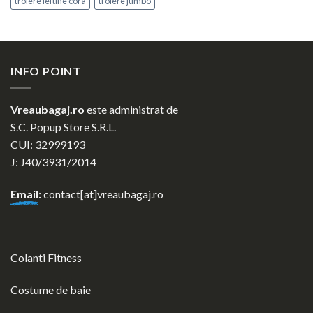
trolere ieftine cora
trolere jumbo
INFO POINT
Vreaubagaj.ro
este administrat de
S.C. Popup Store S.R.L.
CUI: 32999193
J: J40/3931/2014
Email
:
contact[at]vreaubagaj.ro
Colanti Fitness
Costume de baie