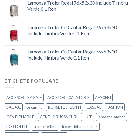
Lamonza Troler Regal 76x53x30 Include Timbru
Verde 0.1 Ron
Prețul
Prețul
inițial
curent
Lamonza Troler Cu Cantar Regal 76x53x30
a
este:
Include Timbru Verde 0.1 Ron
fost:
644,00 lei.
Prețul
Prețul
779,24 lei.
inițial
curent
Lamonza Troler Cu Cantar Regal 76x53x30
a
este:
Include Timbru Verde 0.1 Ron
fost:
644,00 lei.
Prețul
Prețul
779,24 lei.
inițial
curent
a
este:
ETICHETE POPULARE
fost:
644,00 lei.
779,24 lei.
ACCESORII BAGAJE
ACCESORII CALATORIE
AFACERI
BAGAJE
bagaj mic
BORSETE SI GENTI
CASUAL
FASHION
GENTI PLIABILE
GENTI SI RUCSACURI
HUSE
lamonza-amber
PORTOFELE
trolere ieftine
trolere ieftine auchan