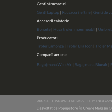
Genti si rucsacuri
Genti Laptop
|
Rucsacuri ieftine
|
Genti de vo
Accesorii calatorie
Borsete
|
Husa troler impermeabil
|
Umbrela
Producatori
Troler Lamonza
|
Troler Ella Icon
|
Troler M
Companii aeriene
Bagaj mana WizzAir
|
Bagaj mana Blueair
|
DESPRE
TRANSPORT SI PLATA
TERMENI SI CON
Dezvoltat de Popupstore 🚀
Creare Magazin O