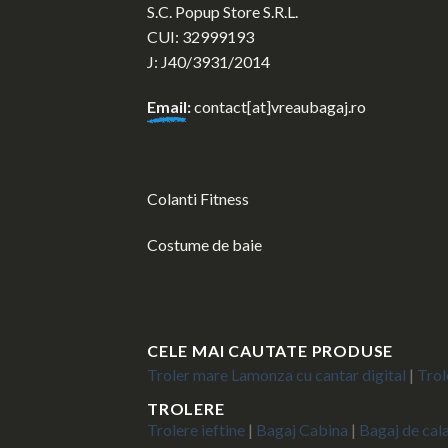
S.C. Popup Store S.R.L.
CUI: 32999193
J: J40/3931/2014
Email
:
contact[at]vreaubagaj.ro
Colanti Fitness
Costume de baie
CELE MAI CAUTATE PRODUSE
Troler mare Lamonza cu cantar digital
|
Trol
TROLERE
Trolere ieftine
|
Bagaj Cabina
|
Bagaj de cal