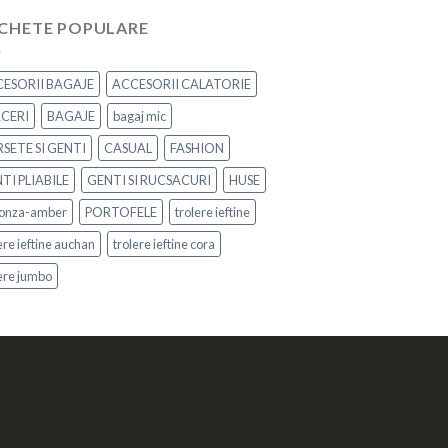
ICHETE POPULARE
ESORII BAGAJE
ACCESORII CALATORIE
CERI
BAGAJE
bagaj mic
SETE SI GENTI
CASUAL
FASHION
TI PLIABILE
GENTI SI RUCSACURI
HUSE
onza-amber
PORTOFELE
trolere ieftine
ere ieftine auchan
trolere ieftine cora
lere jumbo