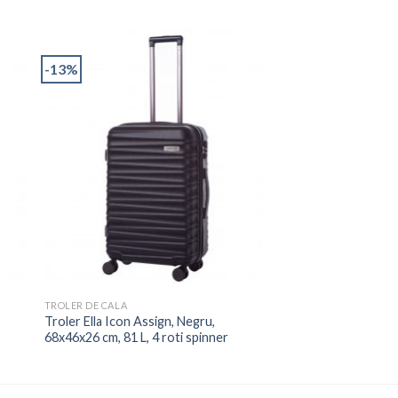
-13%
TROLER DE CALA
Troler Ella Icon Assign, Negru,
68x46x26 cm, 81 L, 4 roti spinner