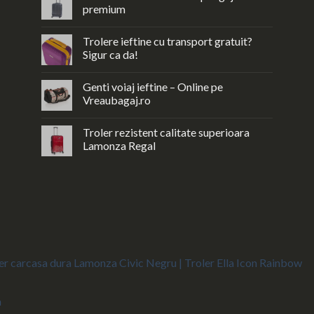
premium
Trolere ieftine cu transport gratuit?
Sigur ca da!
Genti voiaj ieftine – Online pe
Vreaubagaj.ro
Troler rezistent calitate superioara
Lamonza Regal
er carcasa dura Lamonza Civic Negru |
Troler Ella Icon Rainbow
a