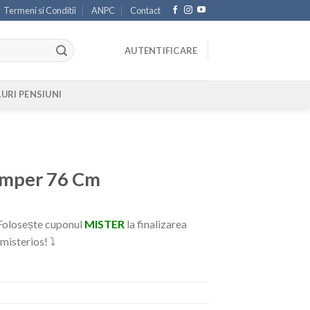
Termeni si Conditii
ANPC
Contact
AUTENTIFICARE
LURI PENSIUNI
amper 76 Cm
 Folosește cuponul
MISTER
la finalizarea
. misterios! ⤵