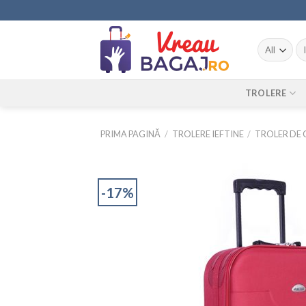
Skip
to
content
Ca
du
TROLERE
PRIMA PAGINĂ
/
TROLERE IEFTINE
/
TROLER DE 
-17%