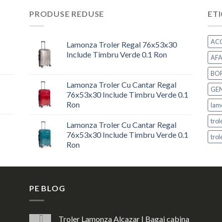
PRODUSE REDUSE
ET
ACC
Lamonza Troler Regal 76x53x30
Include Timbru Verde 0.1 Ron
AFA
Prețul
Prețul
BOR
inițial
curent
Lamonza Troler Cu Cantar Regal
a
este:
GEN
76x53x30 Include Timbru Verde 0.1
fost:
644,00 lei.
Ron
lam
779,24 lei.
Prețul
Prețul
trol
Lamonza Troler Cu Cantar Regal
inițial
curent
76x53x30 Include Timbru Verde 0.1
a
este:
tro
Ron
fost:
644,00 lei.
Prețul
Prețul
779,24 lei.
inițial
curent
a
este:
PE BLOG
fost:
644,00 lei.
779,24 lei.
Troler Lamonza Alcazar | Bagaj cabina