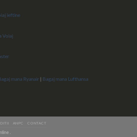
iaj ieftine
 Voiaj
aster
Bagaj mana Ryanair
|
Bagaj mana Lufthansa
DITII
ANPC
CONTACT
nline
.