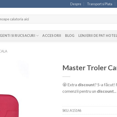
Despre
Transport si Plata
ută
pă:
GENTI SI RUCSACURI
ACCESORII
BLOG
LENJERII DE PAT HOTE
CALA
Master Troler C
🤩 Extra
discount
? S-a făcut!
comenzii pentru un
discount
..
SKU:
A15146