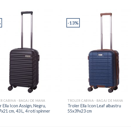
%
-13%
R CABINA - BAGAJ DE MANA
TROLER CABINA - BAGAJ DE MANA
r Ella Icon Assign, Negru,
Troler Ella Icon Leaf albastru
x21 cm, 43 L, 4 roti spinner
55x39x23 cm