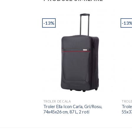
-13%
-13
GAJ DE MANA
TROLER DE CALA
TROLE
af Argintiu
Troler Ella Icon Carla, Gri/Rosu,
Trole
74x45x26 cm, 87 L, 2 roti
55x37