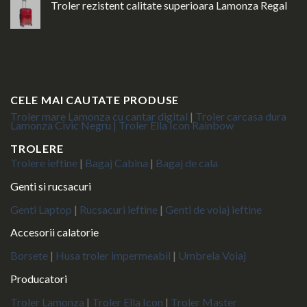
Troler rezistent calitate superioara Lamonza Regal
CELE MAI CAUTATE PRODUSE
Troler mare Lamonza cu cantar digital
|
Troler carcasa dura
Lamonza Civic Negru |
Troler Ella Icon Rainbow
TROLERE
Trolere ieftine
|
Bagaj Cabina
|
Bagaj de cala
Genti si rucsacuri
Genti Laptop
|
Rucsacuri ieftine
|
Genti de voiaj ieftine
Accesorii calatorie
Borsete
|
Husa troler impermeabil
|
Umbrela Voiaj
Producatori
Troler Lamonza
|
Troler Ella Icon
|
Troler Master