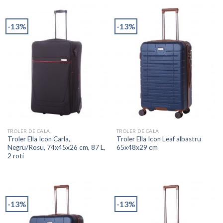
-13%
-13%
TROLER DE CALA
TROLER DE CALA
Troler Ella Icon Carla,
Troler Ella Icon Leaf albastru
Negru/Rosu, 74x45x26 cm, 87 L,
65x48x29 cm
2 roti
-13%
-13%