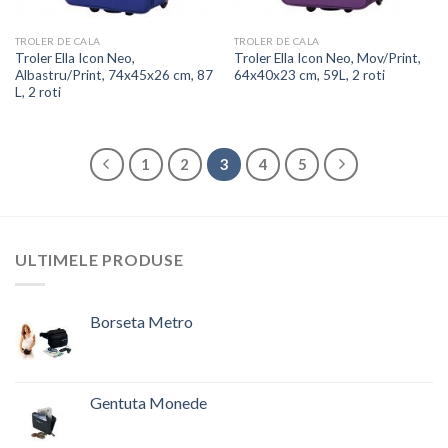
TROLER DE CALA
TROLER DE CALA
Troler Ella Icon Neo,
Troler Ella Icon Neo, Mov/Print,
Albastru/Print, 74x45x26 cm, 87
64x40x23 cm, 59L, 2 roti
L, 2 roti
1
2
3
4
5
ULTIMELE PRODUSE
Borseta Metro
Prețul
Prețul
inițial
curent
a
este:
Gentuta Monede
fost:
61,00 lei.
Prețul
Prețul
73,81 lei.