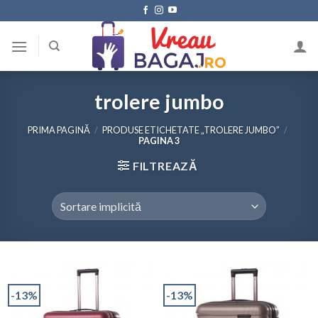
Skip
to
content
trolere jumbo
PRIMA PAGINĂ
/
PRODUSE ETICHETATE „TROLERE JUMBO”
/
PAGINA 3
FILTREAZĂ
-13%
-13%