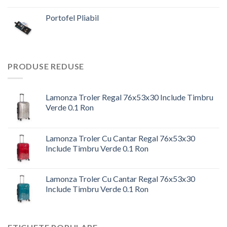
inițial
curent
a
este:
Portofel Pliabil
fost:
28,00 lei.
Prețul
Prețul
33,88 lei.
inițial
curent
a
este:
fost:
30,00 lei.
PRODUSE REDUSE
36,30 lei.
Lamonza Troler Regal 76x53x30 Include Timbru
Verde 0.1 Ron
Prețul
Prețul
inițial
curent
Lamonza Troler Cu Cantar Regal 76x53x30
a
este:
Include Timbru Verde 0.1 Ron
fost:
644,00 lei.
Prețul
Prețul
779,24 lei.
inițial
curent
Lamonza Troler Cu Cantar Regal 76x53x30
a
este:
Include Timbru Verde 0.1 Ron
fost:
644,00 lei.
Prețul
Prețul
779,24 lei.
inițial
curent
a
este: