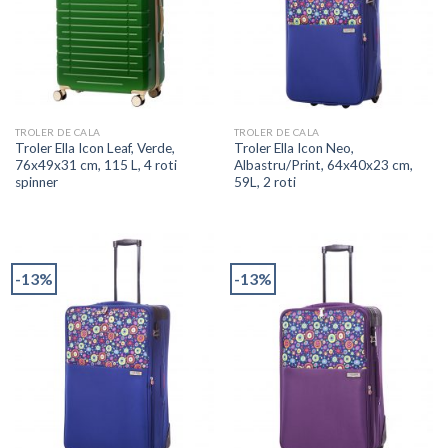
TROLER DE CALA
TROLER DE CALA
Troler Ella Icon Leaf, Verde,
Troler Ella Icon Neo,
76x49x31 cm, 115 L, 4 roti
Albastru/Print, 64x40x23 cm,
spinner
59L, 2 roti
-13%
-13%